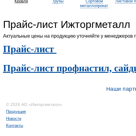
Кровля
Трубы
Сортовой
Листовой п
металлопрокат
Прайс-лист Ижторгметалл
Актуальные цены на продукцию уточняйте у менеджеров 
Прайс-лист
Прайс-лист профнастил, сайд
Наши парт
© 2026 АО «Ижторгметалл».
Продукция
Новости
Контакты